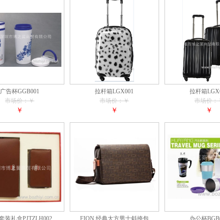
广告杯GGB001
拉杆箱LGX001
拉杆箱LGX0
市场价：￥
市场价：￥
市场价：
￥
￥
￥
套装礼盒PJTZLH002
FION 经典大方男士斜挎包
办公杯BGB0