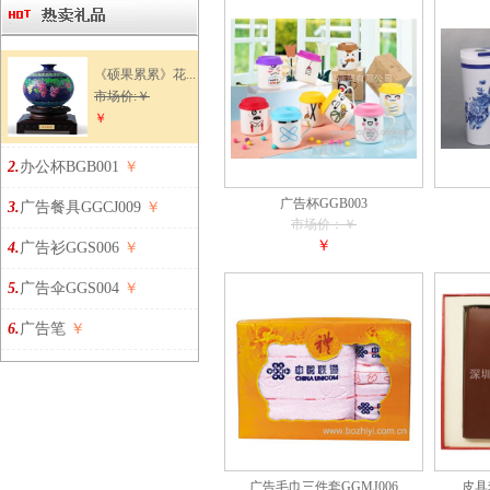
《硕果累累》花...
市场价:￥
￥
2.
办公杯BGB001
￥
广告杯GGB003
3.
广告餐具GGCJ009
￥
市场价：￥
￥
4.
广告衫GGS006
￥
5.
广告伞GGS004
￥
6.
广告笔
￥
广告毛巾三件套GGMJ006
皮具