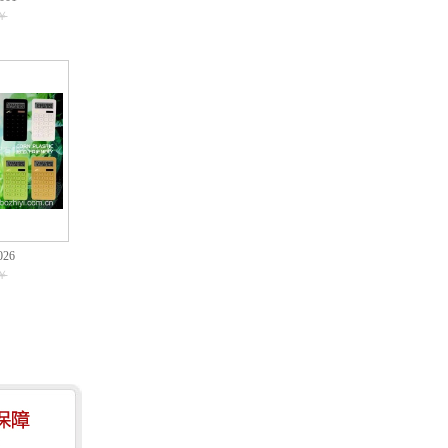
￥
26
￥