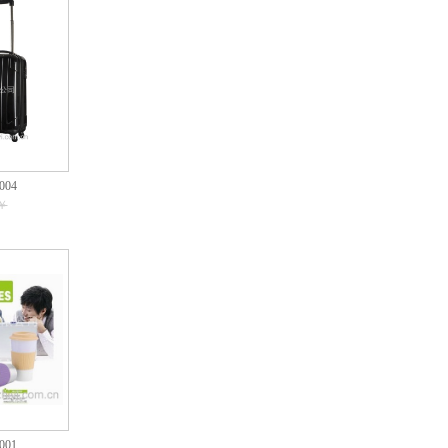
04
￥
01